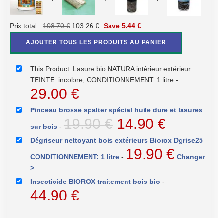
Le
Le
Prix total:
108.70
€
103.26
€
Save
5.44
€
prix
prix
AJOUTER TOUS LES PRODUITS AU PANIER
initial
actuel
était :
est :
This Product: Lasure bio NATURA intérieur extérieur
108.70 €.
103.26 €.
TEINTE: incolore, CONDITIONNEMENT: 1 litre
-
29.00
€
Pinceau brosse spalter spécial huile dure et lasures
Le
Le
19.90
€
14.90
€
sur bois
-
prix
prix
Dégriseur nettoyant bois extérieurs Biorox Dgrise25
19.90
€
initial
actuel
CONDITIONNEMENT: 1 litre
-
Changer
>
était :
est :
Insecticide BIOROX traitement bois bio
-
19.90 €.
14.90 €
44.90
€