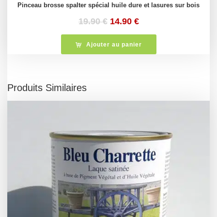
Pinceau brosse spalter spécial huile dure et lasures sur bois
Le
Le
19.90
€
14.90
€
prix
prix
initial
actuel
Ajouter au panier
était :
est :
19.90 €.
14.90 €.
Produits Similaires