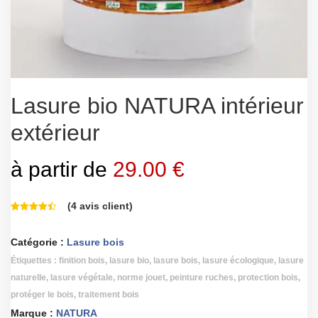
Lasure bio NATURA intérieur
extérieur
à partir de
29.00
€
(
4
avis client)
Catégorie :
Lasure bois
Étiquettes :
finition bois
,
lasure bio
,
lasure bois
,
lasure écologique
,
lasure
naturelle
,
lasure végétale
,
norme jouet
,
peinture ruches
,
protection bois
,
protéger le bois
,
traitement bois
Marque :
NATURA