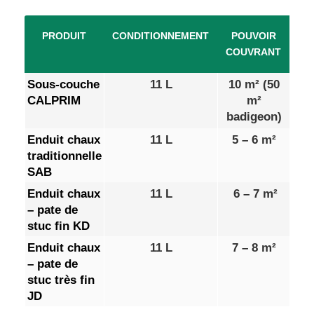
PRODUIT
CONDITIONNEMENT
POUVOIR
PR
COUVRANT
TT
Sous-couche
11 L
10 m² (50
79
CALPRIM
m²
badigeon)
Enduit chaux
11 L
5 – 6 m²
69
traditionnelle
SAB
Enduit chaux
11 L
6 – 7 m²
69
– pate de
stuc fin KD
Enduit chaux
11 L
7 – 8 m²
69
– pate de
stuc très fin
JD