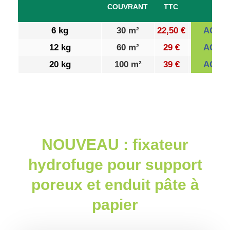
COUVRANT
TTC
6 kg
30 m²
22,50 €
ACHE
12 kg
60 m²
29 €
ACHE
20 kg
100 m²
39 €
ACHE
NOUVEAU : fixateur
hydrofuge pour support
poreux et enduit pâte à
papier