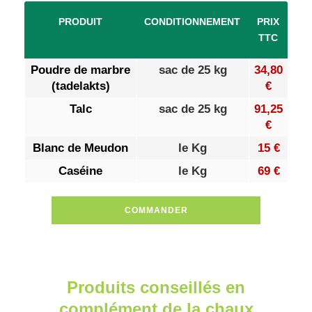
PRODUIT
CONDITIONNEMENT
PRIX
TTC
Poudre de marbre
sac de 25 kg
34,80
(tadelakts)
€
Talc
sac de 25 kg
91,25
€
Blanc de Meudon
le Kg
15 €
Caséine
le Kg
69 €
COMMANDER
Produits conseillés en
complément de la chaux