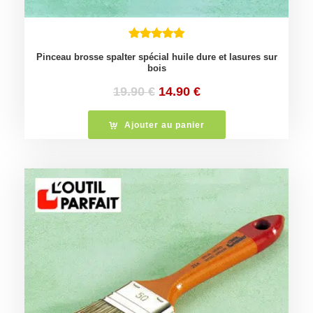
Pinceau brosse spalter spécial huile dure et lasures sur
bois
Le
Le
19.90
€
14.90
€
prix
prix
initial
actuel
Ajouter au panier
était :
est :
19.90 €.
14.90 €.