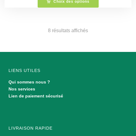
Choix des options
Trié
8 résultats affichés
du
plus
récent
LIENS UTILES
au
Qui sommes nous ?
Nos services
plus
Lien de paiement sécurisé
ancien
LIVRAISON RAPIDE