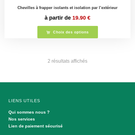
Chevilles à frapper isolants et isolation par l’extérieur
à partir de
19.90
€
Choix des options
Trié
2 résultats affichés
du
plus
récent
LIENS UTILES
au
Qui sommes nous ?
Nos services
plus
Lien de paiement sécurisé
ancien