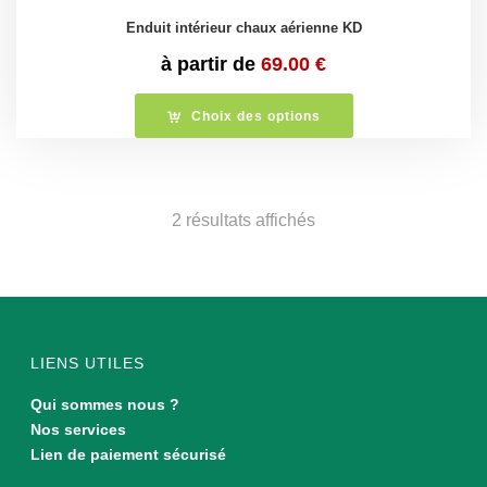
Enduit intérieur chaux aérienne KD
à partir de
69.00
€
Choix des options
Trié
2 résultats affichés
du
plus
récent
LIENS UTILES
au
Qui sommes nous ?
Nos services
plus
Lien de paiement sécurisé
ancien