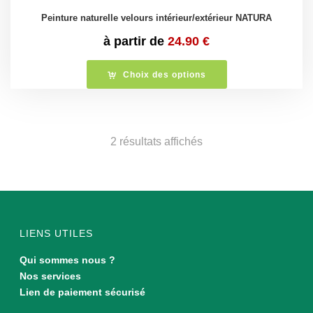
Peinture naturelle velours intérieur/extérieur NATURA
à partir de
24.90
€
Choix des options
Trié
2 résultats affichés
du
plus
récent
LIENS UTILES
au
Qui sommes nous ?
Nos services
plus
Lien de paiement sécurisé
ancien