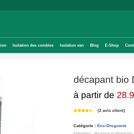
tion
Isolation des combles
Isolation van
Blog
E-Shop
Cont
décapant bio
à partir de
28.
(
2
avis client)
Catégorie :
Eco-Droguerie
Étiquettes :
décapant et diluant bio
,