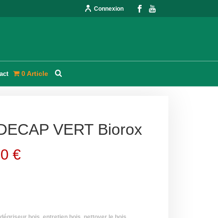
Connexion
0 Article
act
 DECAP VERT Biorox
90
€
dégriseur bois
,
entretien bois
,
nettoyer le bois
,