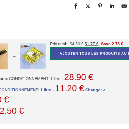
Le
Le
Prix total:
54.50
€
51.77
€
Save
2.73
€
prix
prix
AJOUTER TOUS LES PRODUITS AU 
+
initial
actuel
était :
est :
54.50 €.
51.77 €.
28.90
€
iorox CONDITIONNEMENT: 1 litre
-
11.20
€
 CONDITIONNEMENT: 1 litre
-
Changer >
0
€
2.50
€