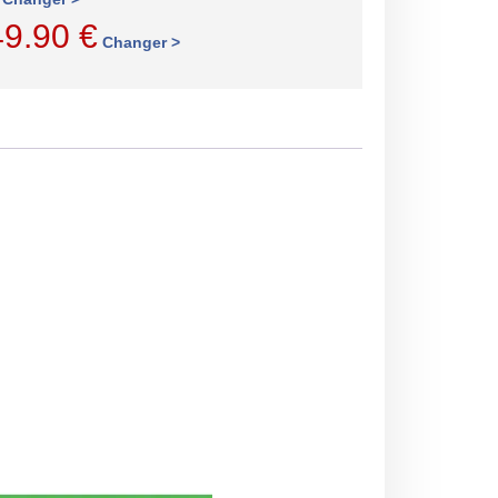
49.90
€
Changer >