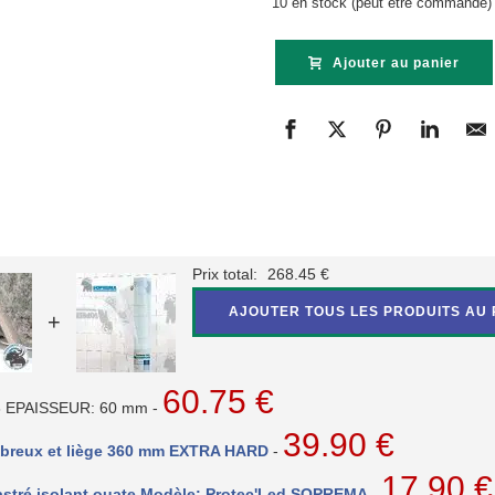
10 en stock (peut être commandé)
Ajouter au panier
Prix total:
268.45
€
AJOUTER TOUS LES PRODUITS AU 
+
60.75
€
036 EPAISSEUR: 60 mm
-
39.90
€
 fibreux et liège 360 mm EXTRA HARD
-
17.90
€
astré isolant ouate Modèle: Protec'Led SOPREMA
-