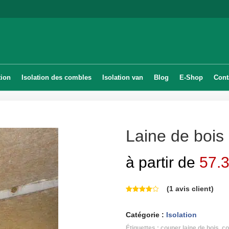
tion
Isolation des combles
Isolation van
Blog
E-Shop
Cont
Laine de bois
à partir de
57.
(
1
avis client)
Catégorie :
Isolation
Étiquettes :
couper laine de bois
,
co