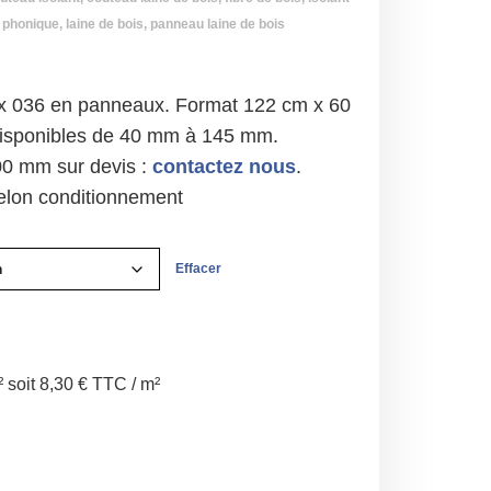
n phonique
,
laine de bois
,
panneau laine de bois
x 036 en panneaux. Format 122 cm x 60
disponibles de 40 mm à 145 mm.
0 mm sur devis :
contactez nous
.
selon conditionnement
Effacer
 soit 8,30 € TTC / m²