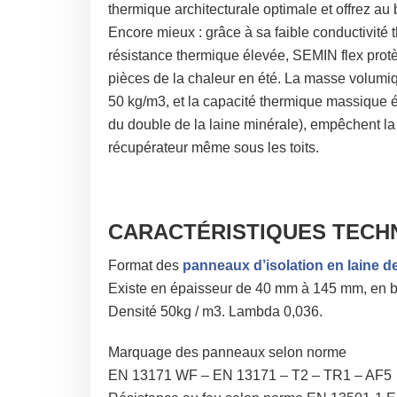
thermique architecturale optimale et offrez au 
Encore mieux : grâce à sa faible conductivité 
résistance thermique élevée, SEMIN flex pro
pièces de la chaleur en été. La masse volumi
50 kg/m3, et la capacité thermique massique 
du double de la laine minérale), empêchent la
récupérateur même sous les toits.
CARACTÉRISTIQUES TECH
Format des
panneaux d’isolation en laine d
Existe en épaisseur de 40 mm à 145 mm, en b
Densité 50kg / m3. Lambda 0,036.
Marquage des panneaux selon norme
EN 13171 WF – EN 13171 – T2 – TR1 – AF5