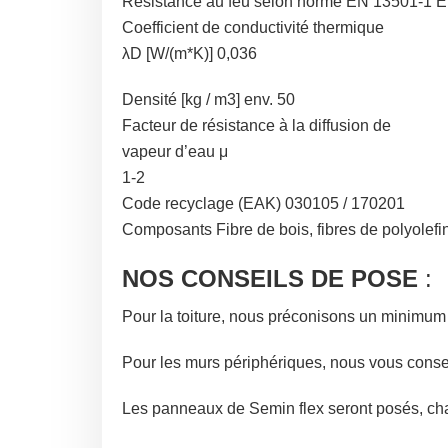
Résistance au feu selon norme EN 13501-1 E
Coefficient de conductivité thermique
λD [W/(m*K)] 0,036
Densité [kg / m3] env. 50
Facteur de résistance à la diffusion de
vapeur d’eau μ
1-2
Code recyclage (EAK) 030105 / 170201
Composants Fibre de bois, fibres de polyolefi
NOS CONSEILS DE POSE
:
Pour la toiture, nous préconisons un minimum 
Pour les murs périphériques, nous vous conse
Les panneaux de Semin flex seront posés, cha