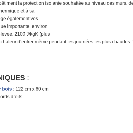
bâtiment la protection isolante souhaitée au niveau des murs, des
thermique et à sa
tège également vos
que importante, environ
élevée, 2100 J/kgK (plus
 chaleur d’entrer même pendant les journées les plus chaudes. 
NIQUES
:
e bois
: 122 cm x 60 cm.
ords droits