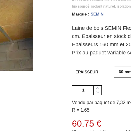
bio sourcé
,
isolant naturel
,
isolatio
Marque :
SEMIN
Laine de bois SEMIN Fle
cm. Epaisseur en stock 
Epaisseurs 160 mm et 20
Prix au paquet variable 
EPAISSEUR
Quantité
Vendu par paquet de 7,32 m²
R = 1,65
60.75
€