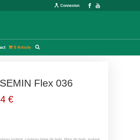
Connexion
0 Article
act
 SEMIN Flex 036
34
€
uteau isolant
,
couteau laine de bois
,
fibre de bois
,
isolant