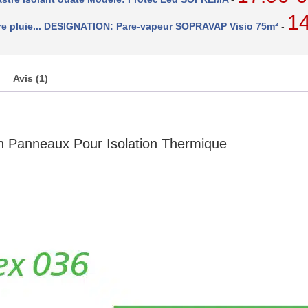
1
 pare pluie... DESIGNATION: Pare-vapeur SOPRAVAP Visio 75m²
-
Avis (1)
n Panneaux Pour Isolation Thermique