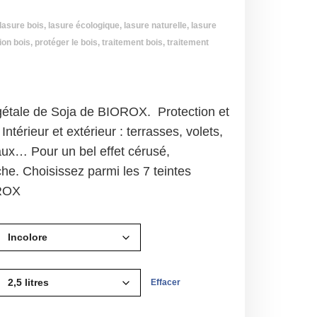
lasure bois
,
lasure écologique
,
lasure naturelle
,
lasure
ion bois
,
protéger le bois
,
traitement bois
,
traitement
gétale de Soja de BIOROX. Protection et
Intérieur et extérieur : terrasses, volets,
aux… Pour un bel effet cérusé,
che. Choisissez parmi les 7 teintes
OROX
Effacer