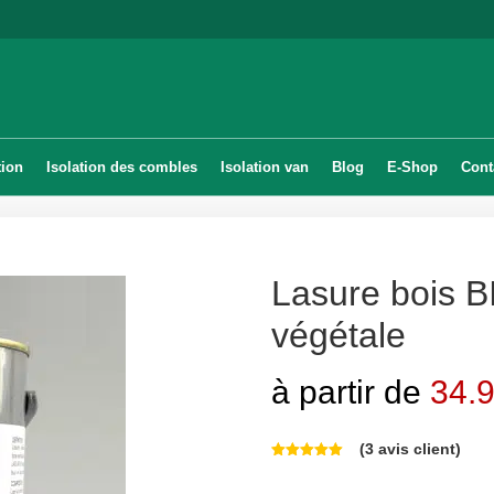
tion
Isolation des combles
Isolation van
Blog
E-Shop
Cont
Lasure bois B
végétale
à partir de
34.
(
3
avis client)