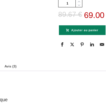
Quantité
Le
89.67
€
69.0
prix
initial
Ajouter au panier
était :
89.67 
Avis (3)
que