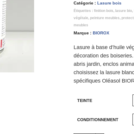
Catégorie :
Lasure bois
Étiquettes :
finition bois
,
lasure bio
,
végétale
,
peinture meubles
,
protect
meubles
Marque :
BIOROX
Lasure à base d’huile vé
décoration des boiseries. 
abris jardin, enclos anim
choisissez la lasure blan
spécifiques Oléasol BI
TEINTE
CONDITIONNEMENT