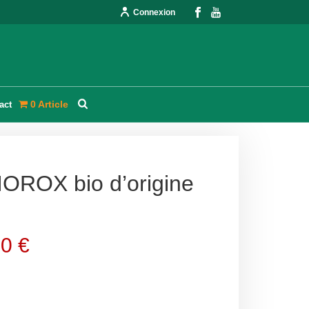
Connexion
0 Article
act
IOROX bio d’origine
90
€