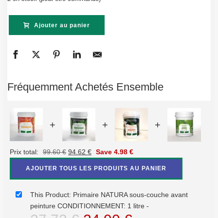
initial
actuel
Ajouter au panier
était :
est :
27.73 €.
24.90 €.
Fréquemment Achetés Ensemble
+
+
+
Le
Le
Prix total:
99.60
€
94.62
€
Save
4.98
€
prix
prix
AJOUTER TOUS LES PRODUITS AU PANIER
initial
actuel
était :
est :
This Product: Primaire NATURA sous-couche avant
99.60 €.
94.62 €.
peinture CONDITIONNEMENT: 1 litre
-