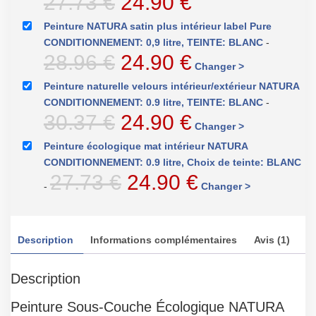
Le
Le
27.73
€
24.90
€
prix
prix
Peinture NATURA satin plus intérieur label Pure
CONDITIONNEMENT: 0,9 litre, TEINTE: BLANC
-
initial
actuel
Le
Le
28.96
€
24.90
€
Changer >
était :
est :
prix
prix
Peinture naturelle velours intérieur/extérieur NATURA
27.73 €.
24.90 €.
CONDITIONNEMENT: 0.9 litre, TEINTE: BLANC
-
initial
actuel
Le
Le
30.37
€
24.90
€
Changer >
était :
est :
prix
prix
Peinture écologique mat intérieur NATURA
28.96 €.
24.90 €.
CONDITIONNEMENT: 0.9 litre, Choix de teinte: BLANC
initial
actuel
Le
Le
27.73
€
24.90
€
-
Changer >
était :
est :
prix
prix
30.37 €.
24.90 €.
initial
actuel
Description
Informations complémentaires
Avis (1)
était :
est :
27.73 €.
24.90 €.
Description
Peinture Sous-Couche Écologique NATURA