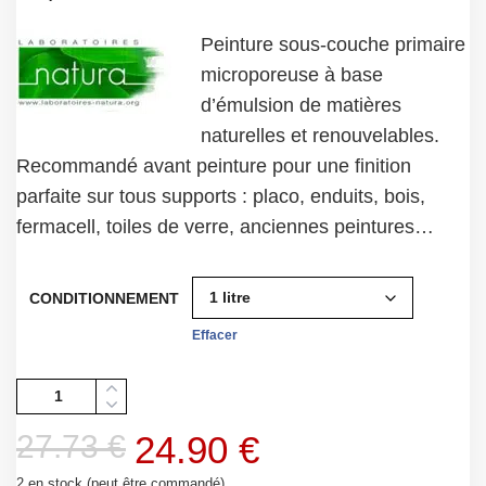
Peinture sous-couche primaire
microporeuse à base
d’émulsion de matières
naturelles et renouvelables.
Recommandé avant peinture pour une finition
parfaite sur tous supports : placo, enduits, bois,
fermacell, toiles de verre, anciennes peintures…
CONDITIONNEMENT
Effacer
Quantité
Le
Le
27.73
€
24.90
€
prix
prix
2 en stock (peut être commandé)