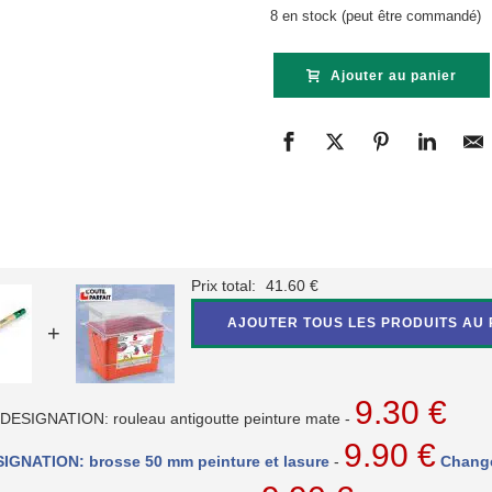
8 en stock (peut être commandé)
Ajouter au panier
Prix total:
41.60
€
AJOUTER TOUS LES PRODUITS AU 
+
9.30
€
it DESIGNATION: rouleau antigoutte peinture mate
-
9.90
€
SIGNATION: brosse 50 mm peinture et lasure
-
Change