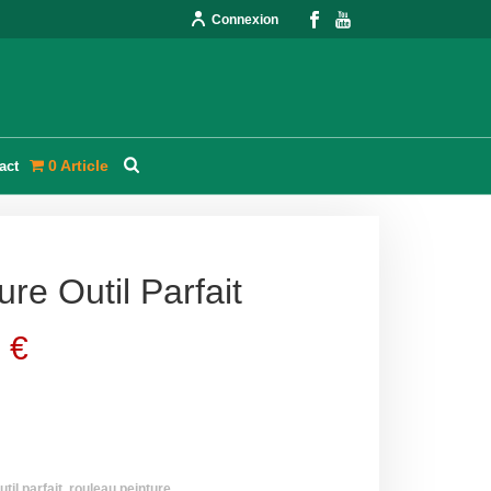
Connexion
0 Article
act
re Outil Parfait
0
€
util parfait
,
rouleau peinture