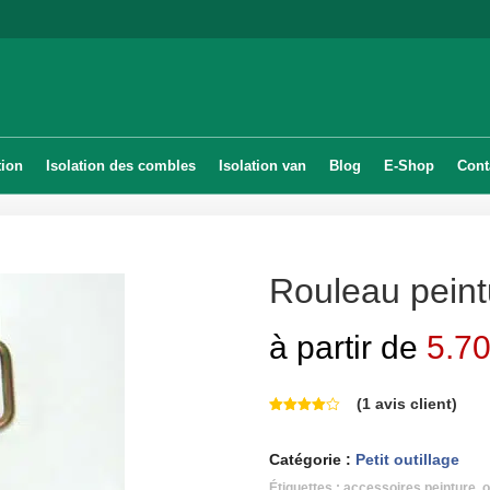
tion
Isolation des combles
Isolation van
Blog
E-Shop
Cont
Rouleau peintu
à partir de
5.7
(
1
avis client)
Catégorie :
Petit outillage
Étiquettes :
accessoires peinture
,
o