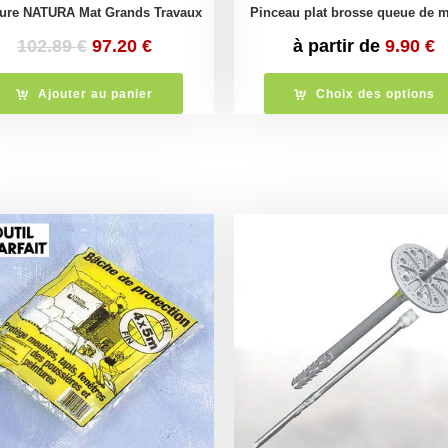
ture NATURA Mat Grands Travaux
Pinceau plat brosse queue de 
Le
Le
102.89
€
97.20
€
à partir de
9.90
€
prix
prix
initial
actuel
Ajouter au panier
Choix des options
était :
est :
102.89 €.
97.20 €.