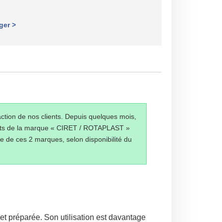
ger >
ction de nos clients. Depuis quelques mois,
oduits de la marque « CIRET / ROTAPLAST »
 de ces 2 marques, selon disponibilité du
 et préparée. Son utilisation est davantage