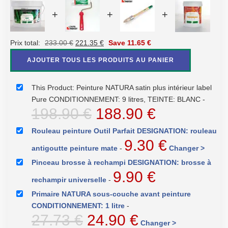
+
+
+
Le
Le
Prix total:
233.00
€
221.35
€
Save
11.65
€
prix
prix
AJOUTER TOUS LES PRODUITS AU PANIER
initial
actuel
était :
est :
This Product: Peinture NATURA satin plus intérieur label
233.00 €.
221.35 €.
Pure CONDITIONNEMENT: 9 litres, TEINTE: BLANC
-
Le
Le
198.90
€
188.90
€
prix
prix
Rouleau peinture Outil Parfait DESIGNATION: rouleau
9.30
€
initial
actuel
antigoutte peinture mate
-
Changer >
était :
est :
Pinceau brosse à rechampi DESIGNATION: brosse à
9.90
€
198.90 €.
188.90 €.
rechampir universelle
-
Primaire NATURA sous-couche avant peinture
CONDITIONNEMENT: 1 litre
-
Le
Le
27.73
€
24.90
€
Changer >