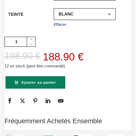
TEINTE
Effacer
Quantité
Le
Le
198.90
€
188.90
€
prix
prix
12 en stock (peut être commandé)
initial
actuel
Ajouter au panier
était :
est :
198.90 €.
188.90 €.
Fréquemment Achetés Ensemble