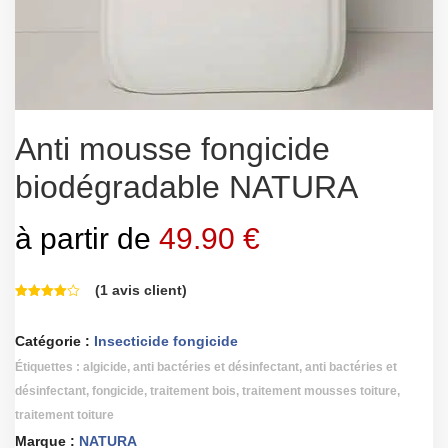
Anti mousse fongicide
biodégradable NATURA
à partir de
49.90
€
(
1
avis client)
Catégorie :
Insecticide fongicide
Étiquettes :
algicide, anti bactéries et désinfectant
,
anti bactéries et
désinfectant
,
fongicide
,
traitement bois
,
traitement mousses toiture
,
traitement toiture
Marque :
NATURA