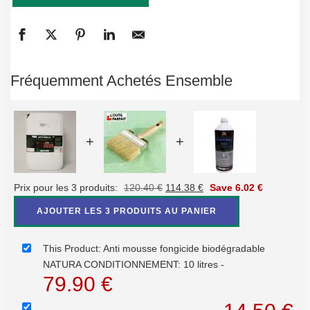
Fréquemment Achetés Ensemble
+
+
Le
Le
Prix pour les 3 produits:
120.40
€
114.38
€
Save
6.02
€
prix
prix
AJOUTER LES 3 PRODUITS AU PANIER
initial
actuel
était :
est :
This Product: Anti mousse fongicide biodégradable
120.40 €.
114.38 €.
NATURA CONDITIONNEMENT: 10 litres
-
79.90
€