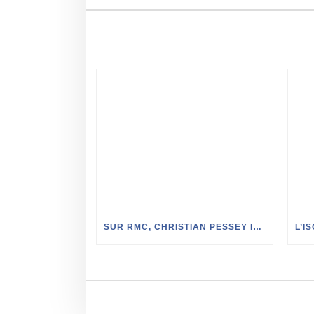
SUR RMC, CHRISTIAN PESSEY INTERVIEWE JOËL PACCANELLI SUR LES MATÉRIAUX D’ISOLATION « NATURELS » DANS LA MAISON