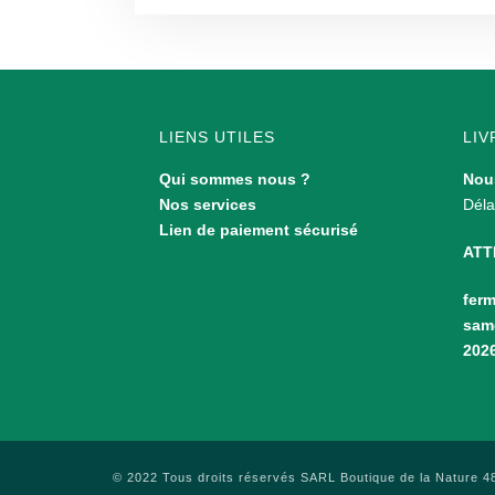
LIENS UTILES
LIV
Qui sommes nous ?
Nous
Nos services
Déla
Lien de paiement sécurisé
ATT
ferm
same
202
© 2022 Tous droits réservés SARL Boutique de la Nature 