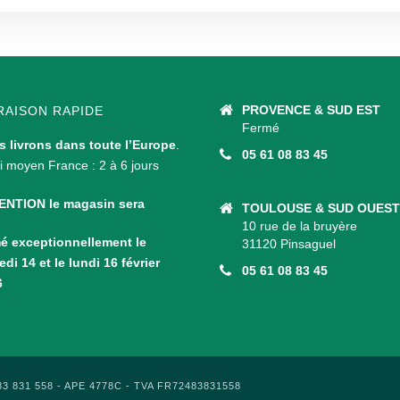
PROVENCE & SUD EST
RAISON RAPIDE
Fermé
 livrons dans toute l’Europe
.
05 61 08 83 45
i moyen France : 2 à 6 jours
ENTION le magasin sera
TOULOUSE & SUD OUEST
10 rue de la bruyère
é exceptionnellement le
31120 Pinsaguel
di 14 et le lundi 16 février
05 61 08 83 45
6
483 831 558 - APE 4778C - TVA FR72483831558