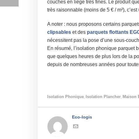
couches en liège très fines. Le produit q
très raisonnable (moins de 5 € / m²), c’es
A noter : nous proposons certains parquets
clipsables
et des
parquets flottants E
nécessitent pas la pose d’une sous-couche
En résumé, l’isolation phonique parquet b
que quelques heures de plus lors de la pos
depuis de nombreuses années pour toutes
Isolation Phonique
Isolation Plancher
Maison 
,
,
Eco-logis