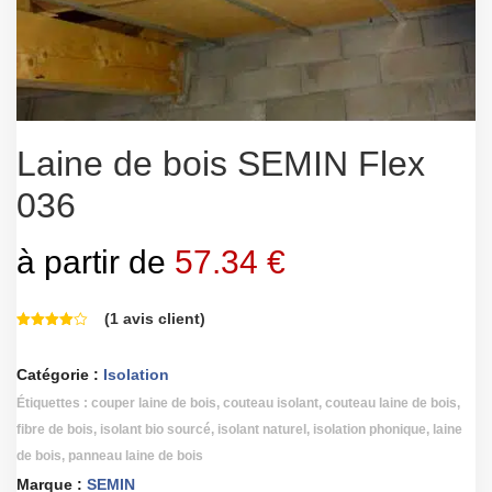
Laine de bois SEMIN Flex
036
à partir de
57.34
€
(
1
avis client)
Catégorie :
Isolation
Étiquettes :
couper laine de bois
,
couteau isolant
,
couteau laine de bois
,
fibre de bois
,
isolant bio sourcé
,
isolant naturel
,
isolation phonique
,
laine
de bois
,
panneau laine de bois
Marque :
SEMIN