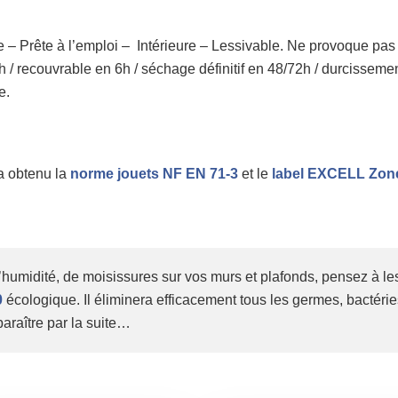
e – Prête à l’emploi – Intérieure – Lessivable. Ne provoque pa
h / recouvrable en 6h / séchage définitif en 48/72h / durcisseme
e.
a obtenu la
norme jouets NF EN 71-3
et le
label EXCELL Zone
humidité, de moisissures sur vos murs et plafonds, pensez à les
0
écologique. Il éliminera efficacement tous les germes, bactéri
paraître par la suite…