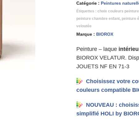
Catégorie :
Peintures naturel
Étiquettes :
choix couleurs peinture
peinture chambre enfant
,
peinture 
veloutée
Marque :
BIOROX
Peinture – laque
intéri
BIOROX VELATUR. Dispon
JOUETS NF EN 71-3
Choisissez votre c
couleurs compatible 
NOUVEAU : choisiss
simplifié HOLI by BIO