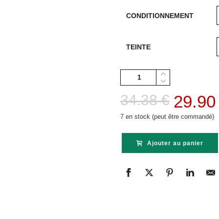
CONDITIONNEMENT
TEINTE
Quantité
Le
34.38
€
29.9
prix
7 en stock (peut être commandé)
initial
Ajouter au panier
était :
34.38 