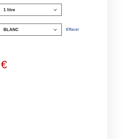
Effacer
Le
0
€
prix
actuel
est :
€.
29.90 €.