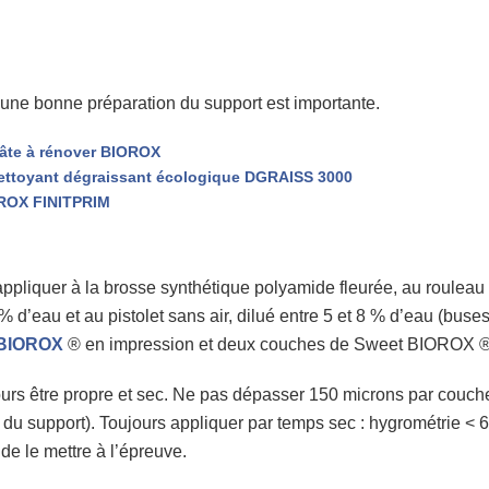
, une bonne préparation du support est importante.
pâte à rénover BIOROX
 nettoyant dégraissant écologique DGRAISS 3000
OROX FINITPRIM
appliquer à la brosse synthétique polyamide fleurée, au roulea
0 % d’eau et au pistolet sans air, dilué entre 5 et 8 % d’eau (bu
m BIOROX
® en impression et deux couches de Sweet BIOROX ® e
oujours être propre et sec. Ne pas dépasser 150 microns par couc
t du support). Toujours appliquer par temps sec : hygrométrie < 
 de le mettre à l’épreuve.