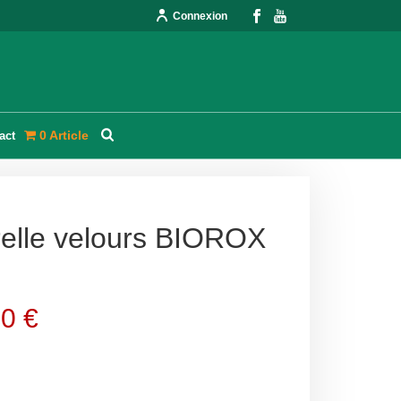
Connexion
0 Article
act
relle velours BIOROX
90
€