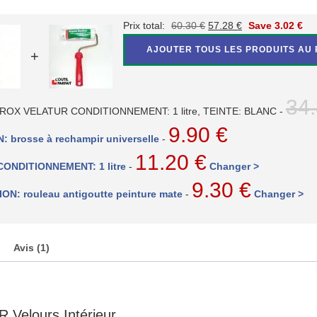
Le
Le
Prix total:
60.30
€
57.28
€
Save
3.02
€
prix
prix
AJOUTER TOUS LES PRODUITS AU 
+
initial
actuel
était :
est :
60.30 €.
57.28 €.
34
s BIOROX VELATUR CONDITIONNEMENT: 1 litre, TEINTE: BLANC
-
9.90
€
: brosse à rechampir universelle
-
11.20
€
 CONDITIONNEMENT: 1 litre
-
Changer >
9.30
€
ION: rouleau antigoutte peinture mate
-
Changer >
Avis (1)
 Velours Intérieur