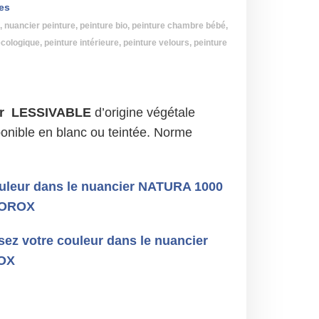
les
,
nuancier peinture
,
peinture bio
,
peinture chambre bébé
,
écologique
,
peinture intérieure
,
peinture velours
,
peinture
eur LESSIVABLE
d’origine végétale
ible en blanc ou teintée. Norme
ouleur dans le nuancier NATURA 1000
BIOROX
ez votre couleur dans le nuancier
ROX